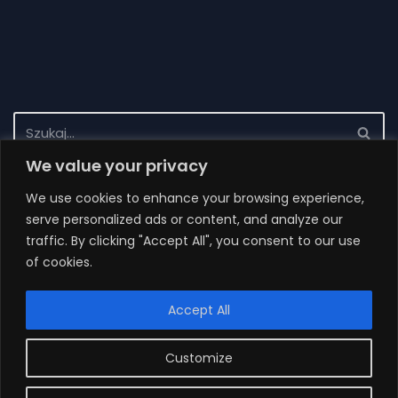
We value your privacy
Recent News
We use cookies to enhance your browsing experience,
serve personalized ads or content, and analyze our
Zakończenie realizacji projektu
traffic. By clicking "Accept All", you consent to our use
Wynik postępowania 1/2022
of cookies.
Zapytanie ofertowe 1/2022
Accept All
Wynik postępowania 3/2021
Zapytanie ofertowe 3/2021
Customize